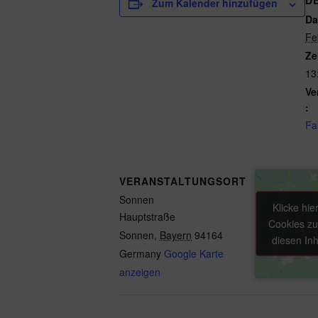
D
Zum Kalender hinzufügen
Da
Fe
Ze
13
Ve
:
Fa
VERANSTALTUNGSORT
Sonnen
Klicke hie
Klicke hie
Hauptstraße
Cookies zu
Cookies zu
Sonnen
,
Bayern
94164
diesen Inh
diesen Inh
Germany
Google Karte
anzeigen