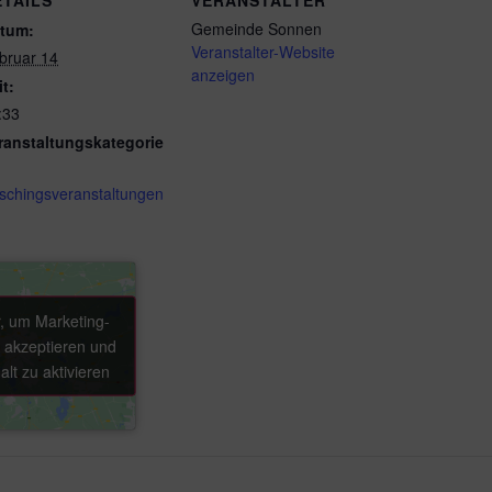
ETAILS
VERANSTALTER
Gemeinde Sonnen
tum:
Veranstalter-Website
bruar 14
anzeigen
it:
:33
ranstaltungskategorie
schingsveranstaltungen
r, um Marketing-
r, um Marketing-
 akzeptieren und
 akzeptieren und
alt zu aktivieren
alt zu aktivieren