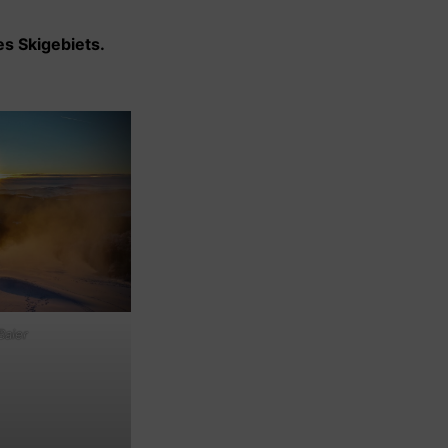
es Skigebiets.
Baier