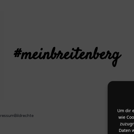
#meinbreitenberg
Um dir e
ressum
Bildrechte
wie Coo
zuzugr
Daten w