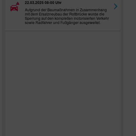
22.03.2025 08:00 Uhr
Aufgrund der Baumaßnahmen in Zusammenhang
mit dem Ersatzneubau der Rottbrücke wurde die
Sperrung auf den kompletten motorisierten Verkehr
sowie Radfahrer und Fußgänger ausgeweitet.