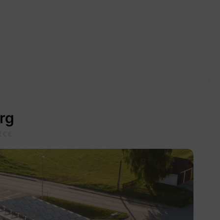
rg
€
€
€