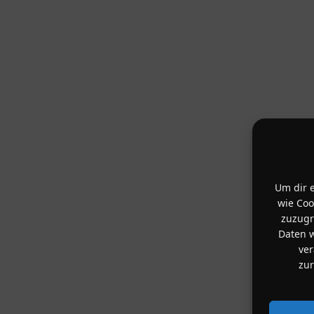
Um dir e
wie Coo
zuzugr
Daten w
ver
zu